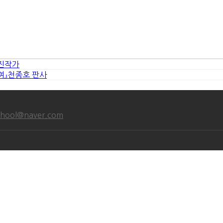
사진작가
여』천종호 판사
chool@naver.com