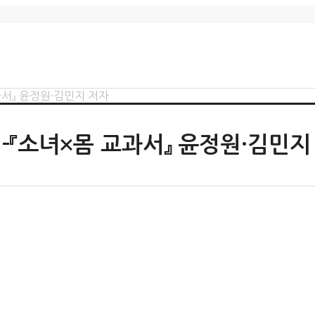
과서』 윤정원·김민지 저자
 -『소녀×몸 교과서』 윤정원·김민지