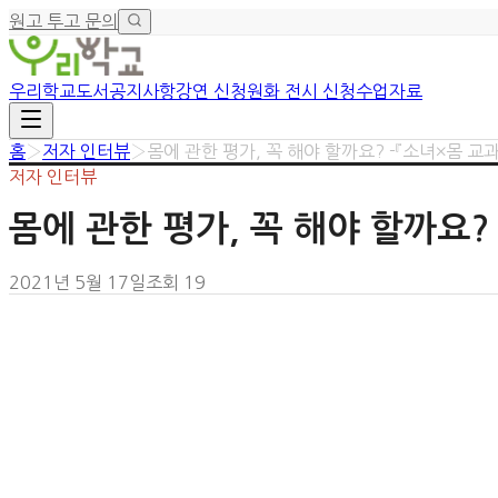
원고 투고 문의
우리학교
도서
공지사항
강연 신청
원화 전시 신청
수업자료
홈
›
저자 인터뷰
›
몸에 관한 평가, 꼭 해야 할까요? -『소녀×몸 교
저자 인터뷰
몸에 관한 평가, 꼭 해야 할까요?
2021년 5월 17일
조회
19