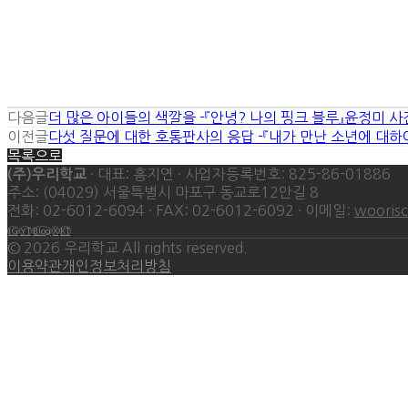
다음글
더 많은 아이들의 색깔을 -『안녕? 나의 핑크 블루』윤정미 
이전글
다섯 질문에 대한 호통판사의 응답 -『내가 만난 소년에 대하
목록으로
· 대표: 홍지연 · 사업자등록번호: 825-86-01886
(주)우리학교
주소: (04029) 서울특별시 마포구 동교로12안길 8
전화: 02-6012-6094 · FAX: 02-6012-6092 · 이메일:
wooris
IG
YT
Blog
X
KT
©
2026
우리학교 All rights reserved.
이용약관
개인정보처리방침