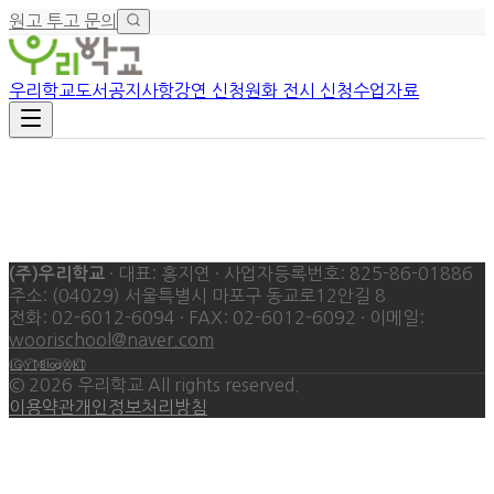
원고 투고 문의
우리학교
도서
공지사항
강연 신청
원화 전시 신청
수업자료
도서 목록
우리학교가 정성껏 만든 책들을 만나보세요
· 대표: 홍지연 · 사업자등록번호: 825-86-01886
(주)우리학교
주소: (04029) 서울특별시 마포구 동교로12안길 8
전화: 02-6012-6094 · FAX: 02-6012-6092 · 이메일:
woorischool@naver.com
IG
YT
Blog
X
KT
©
2026
우리학교 All rights reserved.
이용약관
개인정보처리방침