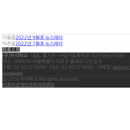
다음글
2022년 9월호 뉴스레터
이전글
2022년 7월호 뉴스레터
목록으로
· 대표: 홍지연 · 사업자등록번호: 825-86-01886
(주)우리학교
주소: (04029) 서울특별시 마포구 동교로12안길 8
전화: 02-6012-6094 · FAX: 02-6012-6092 · 이메일:
wooris
IG
YT
Blog
X
KT
©
2026
우리학교 All rights reserved.
이용약관
개인정보처리방침