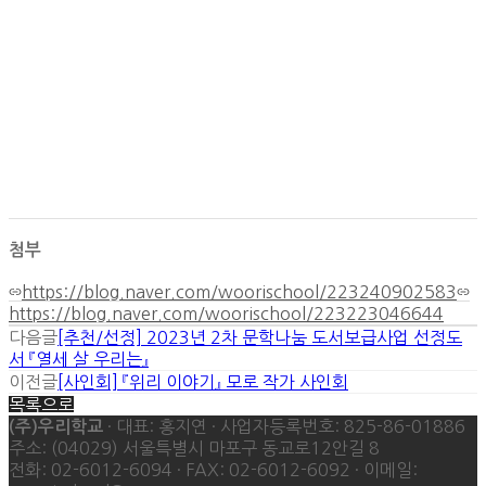
첨부
https://blog.naver.com/woorischool/223240902583
https://blog.naver.com/woorischool/223223046644
다음글
[추천/선정] 2023년 2차 문학나눔 도서보급사업 선정도
서 『열세 살 우리는』
이전글
[사인회] 『위리 이야기』 모로 작가 사인회
목록으로
· 대표: 홍지연 · 사업자등록번호: 825-86-01886
(주)우리학교
주소: (04029) 서울특별시 마포구 동교로12안길 8
전화: 02-6012-6094 · FAX: 02-6012-6092 · 이메일: