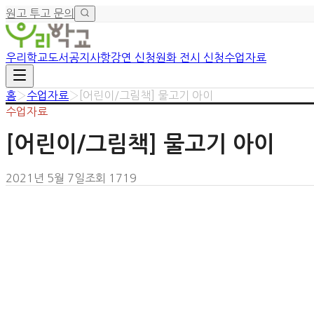
원고 투고 문의
우리학교
도서
공지사항
강연 신청
원화 전시 신청
수업자료
홈
›
수업자료
›
[어린이/그림책] 물고기 아이
수업자료
[어린이/그림책] 물고기 아이
2021년 5월 7일
조회
1719