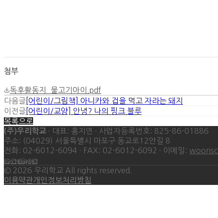
첨부
독후활동지_물고기아이.pdf
다음글
[어린이/그림책] 아니카와 겁을 먹고 자라는 돼지
이전글
[어린이/교양] 안녕? 나의 핑크 블루
목록으로
· 대표: 홍지연 · 사업자등록번호: 825-86-01886
(주)우리학교
주소: (04029) 서울특별시 마포구 동교로12안길 8
전화: 02-6012-6094 · FAX: 02-6012-6092 · 이메일:
wooris
IG
YT
Blog
X
KT
©
2026
우리학교 All rights reserved.
이용약관
개인정보처리방침