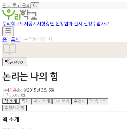
원고 투고 문의
우리학교
도서
공지사항
강연 신청
원화 전시 신청
수업자료
홈
›
도서
›
논리는 나의 힘
공유하기
논리는 나의 힘
최훈
2015년 3월 6일
저자
출간일
가격
35,000원
책 소개
목차
저자 소개
미리보기
추천사
책 속으로
출판사 서평
책 소개