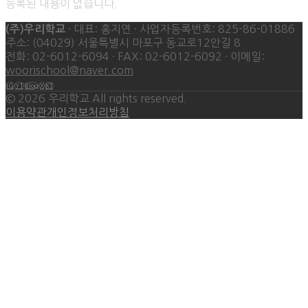
등록된 내용이 없습니다.
· 대표: 홍지연 · 사업자등록번호: 825-86-01886
(주)우리학교
주소: (04029) 서울특별시 마포구 동교로12안길 8
전화: 02-6012-6094 · FAX: 02-6012-6092 · 이메일:
woorischool@naver.com
IG
YT
Blog
X
KT
©
2026
우리학교 All rights reserved.
이용약관
개인정보처리방침